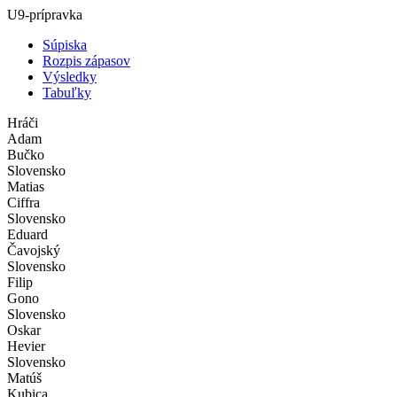
U9-prípravka
Súpiska
Rozpis zápasov
Výsledky
Tabuľky
Hráči
Adam
Bučko
Slovensko
Matias
Ciffra
Slovensko
Eduard
Čavojský
Slovensko
Filip
Gono
Slovensko
Oskar
Hevier
Slovensko
Matúš
Kubica