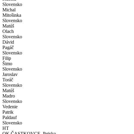
Slovensko
Michal
Mitošinka
Slovensko
Matúš
Olach
Slovensko
Dávid
Pagáč
Slovensko
Filip
Šimo
Slovensko
Jaroslav
Toráč
Slovensko
Matúš
Madro
Slovensko
Vedenie
Patrik
Paldauf
Slovensko
HT
OK ČASTKOVCE, Ihrisko