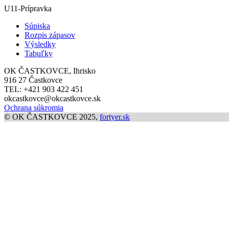
U11-Prípravka
Súpiska
Rozpis zápasov
Výsledky
Tabuľky
OK ČASTKOVCE, Ihrisko
916 27 Častkovce
TEL: +421 903 422 451
okcastkovce
@
okcastkovce.sk
Ochrana súkromia
© OK ČASTKOVCE 2025,
fortyer.sk